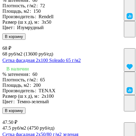
% затенения
:
60
Плотность, г/м2
:
72
Площадь, м2
:
150
Производитель
:
Rendell
Размер (ш х д), м
:
3х50
Цвет
:
Изумрудный
В корзину
68 ₽
68 руб/м2
(13600 руб/eд)
Сетка фасадная 2х100 Soleado 65 г/м2
В наличии
% затенения
:
60
Плотность, г/м2
:
65
Площадь, м2
:
200
Производитель
:
TENAX
Размер (ш х д), м
:
2х100
Цвет
:
Темно-зеленый
В корзину
47.50 ₽
47.5 руб/м2
(4750 руб/eд)
Сетка фасадная 2х50/80 г/м2 зеленая