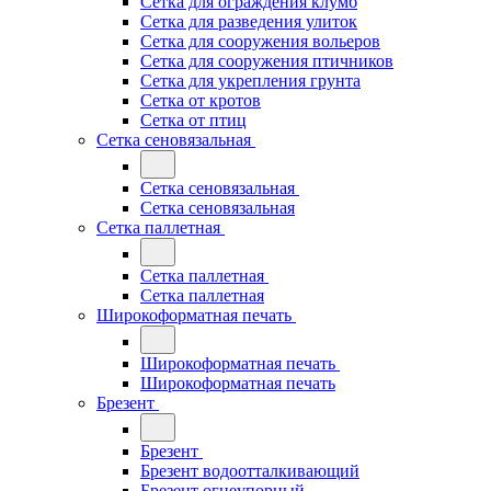
Сетка для ограждения клумб
Сетка для разведения улиток
Сетка для сооружения вольеров
Сетка для сооружения птичников
Сетка для укрепления грунта
Сетка от кротов
Сетка от птиц
Сетка сеновязальная
Сетка сеновязальная
Сетка сеновязальная
Сетка паллетная
Сетка паллетная
Сетка паллетная
Широкоформатная печать
Широкоформатная печать
Широкоформатная печать
Брезент
Брезент
Брезент водоотталкивающий
Брезент огнеупорный