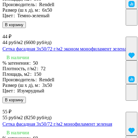
Производитель
:
Rendell
Размер (ш х д), м
:
6х50
Цвет
:
Темно-зеленый
В корзину
44 ₽
44 руб/м2
(6600 руб/eд)
Сетка фасадная 3х50/72 г/м2 эконом монофиламент зеленая
В наличии
% затенения
:
50
Плотность, г/м2
:
72
Площадь, м2
:
150
Производитель
:
Rendell
Размер (ш х д), м
:
3х50
Цвет
:
Изумрудный
В корзину
55 ₽
55 руб/м2
(8250 руб/eд)
Сетка фасадная 3х50/72 г/м2 монофиламент зеленая
В наличии