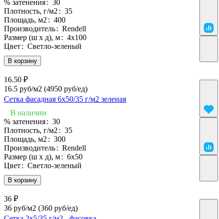
% затенения
:
30
Плотность, г/м2
:
35
Площадь, м2
:
400
Производитель
:
Rendell
Размер (ш х д), м
:
4х100
Цвет
:
Светло-зеленый
В корзину
16.50 ₽
16.5 руб/м2
(4950 руб/eд)
Сетка фасадная 6х50/35 г/м2 зеленая
В наличии
% затенения
:
30
Плотность, г/м2
:
35
Площадь, м2
:
300
Производитель
:
Rendell
Размер (ш х д), м
:
6х50
Цвет
:
Светло-зеленый
В корзину
36 ₽
36 руб/м2
(360 руб/eд)
Сетка 2х5/35 г/м2 - фасовка