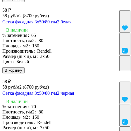
58 ₽
58 руб/м2
(8700 руб/eд)
Сетка фасадная 3х50/80 г/м2 белая
В наличии
% затенения
:
65
Плотность, г/м2
:
80
Площадь, м2
:
150
Производитель
:
Rendell
Размер (ш х д), м
:
3х50
Цвет
:
Белый
В корзину
58 ₽
58 руб/м2
(8700 руб/eд)
Сетка фасадная 3х50/80 г/м2 черная
В наличии
% затенения
:
70
Плотность, г/м2
:
80
Площадь, м2
:
150
Производитель
:
Rendell
Размер (ш х д), м
:
3х50