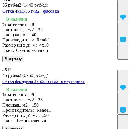
36 руб/м2
(1440 руб/eд)
Сетка 4х10/35 г/м2 - фасовка
В наличии
% затенения
:
30
Плотность, г/м2
:
35
Площадь, м2
:
40
Производитель
:
Rendell
Размер (ш х д), м
:
4х10
Цвет
:
Светло-зеленый
В корзину
45 ₽
45 руб/м2
(6750 руб/eд)
Сетка фасадная 3х50/35 г/м2 огнеупорная
В наличии
% затенения
:
30
Плотность, г/м2
:
35
Площадь, м2
:
150
Производитель
:
Rendell
Размер (ш х д), м
:
3х50
Цвет
:
Темно-зеленый