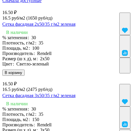
Сначала доступные
16.50 ₽
16.5 руб/м2
(1650 руб/eд)
Сетка фасадная 2х50/35 г/м2 зеленая
В наличии
% затенения
:
30
Плотность, г/м2
:
35
Площадь, м2
:
100
Производитель
:
Rendell
Размер (ш х д), м
:
2х50
Цвет
:
Светло-зеленый
В корзину
16.50 ₽
16.5 руб/м2
(2475 руб/eд)
Сетка фасадная 3х50/35 г/м2 зеленая
В наличии
% затенения
:
30
Плотность, г/м2
:
35
Площадь, м2
:
150
Производитель
:
Rendell
Размер (ш х д), м
:
3х50