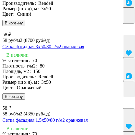
Производитель
:
Rendell
Размер (ш х д), м
:
3х50
Цвет
:
Синий
В корзину
58 ₽
58 руб/м2
(8700 руб/eд)
Сетка фасадная 3х50/80 г/м2 оранжевая
В наличии
% затенения
:
70
Плотность, г/м2
:
80
Площадь, м2
:
150
Производитель
:
Rendell
Размер (ш х д), м
:
3х50
Цвет
:
Оранжевый
В корзину
58 ₽
58 руб/м2
(4350 руб/eд)
Сетка фасадная 1,5х50/80 г/м2 оранжевая
В наличии
% затенения
:
70