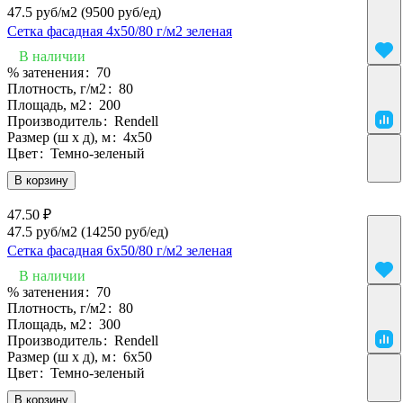
47.5 руб/м2
(9500 руб/eд)
Сетка фасадная 4х50/80 г/м2 зеленая
В наличии
% затенения
:
70
Плотность, г/м2
:
80
Площадь, м2
:
200
Производитель
:
Rendell
Размер (ш х д), м
:
4х50
Цвет
:
Темно-зеленый
В корзину
47.50 ₽
47.5 руб/м2
(14250 руб/eд)
Сетка фасадная 6х50/80 г/м2 зеленая
В наличии
% затенения
:
70
Плотность, г/м2
:
80
Площадь, м2
:
300
Производитель
:
Rendell
Размер (ш х д), м
:
6х50
Цвет
:
Темно-зеленый
В корзину