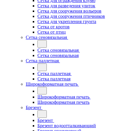
Сетка для ограждения клумб
Сетка для разведения улиток
Сетка для сооружения вольеров
Сетка для сооружения птичников
Сетка для укрепления грунта
Сетка от кротов
Сетка от птиц
Сетка сеновязальная
Сетка сеновязальная
Сетка сеновязальная
Сетка паллетная
Сетка паллетная
Сетка паллетная
Широкоформатная печать
Широкоформатная печать
Широкоформатная печать
Брезент
Брезент
Брезент водоотталкивающий
Брезент огнеупорный