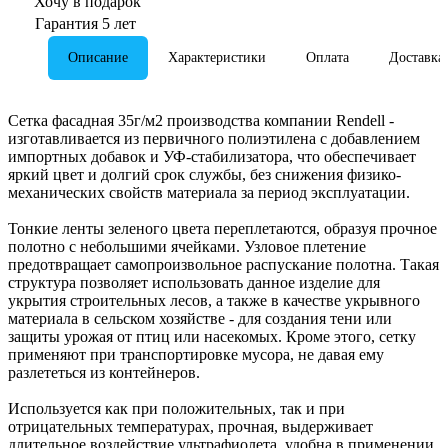
Хочу в подарок
Гарантия 5 лет
Описание
Характеристики
Оплата
Доставка
Сетка фасадная 35г/м2 производства компании Rendell -
изготавливается из первичного полиэтилена с добавлением
импортных добавок и УФ-стабилизатора, что обеспечивает
яркий цвет и долгий срок службы, без снижения физико-
механических свойств материала за период эксплуатации.
Тонкие ленты зеленого цвета переплетаются, образуя прочное
полотно с небольшими ячейками. Узловое плетение
предотвращает самопроизвольное распускание полотна. Такая
структура позволяет использовать данное изделие для
укрытия строительных лесов, а также в качестве укрывного
материала в сельском хозяйстве - для создания тени или
защиты урожая от птиц или насекомых. Кроме этого, сетку
применяют при транспортировке мусора, не давая ему
разлететься из контейнеров.
Используется как при положительных, так и при
отрицательных температурах, прочная, выдерживает
длительное воздействие ультрафиолета, удобна в применении.