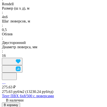
Rendell
Размер (ш х д), м
:
4х6
Шаг люверсов, м
:
0,5
Облив
:
Двусторонний
Диаметр люверса, мм
:
16
275.63 ₽
275.63 руб/м2
(13230.24 руб/eд)
Тент ПВХ 6х8/500 с люверсами
В наличии
В корзину