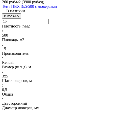
260 руб/м2
(3900 руб/eд)
Тент ПВХ 3х5/500 с люверсами
В наличии
В корзину
Плотность, г/м2
:
500
Площадь, м2
:
15
Производитель
:
Rendell
Размер (ш х д), м
:
3х5
Шаг люверсов, м
:
0,5
Облив
:
Двусторонний
Диаметр люверса, мм
: