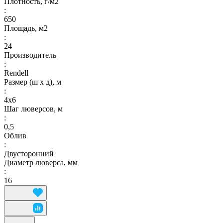
Плотность, г/м2
:
650
Площадь, м2
:
24
Производитель
:
Rendell
Размер (ш х д), м
:
4х6
Шаг люверсов, м
:
0,5
Облив
:
Двусторонний
Диаметр люверса, мм
:
16