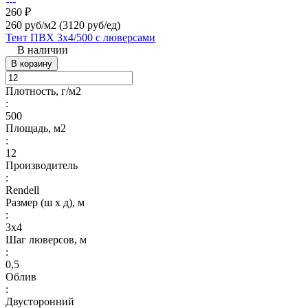
260 ₽
260 руб/м2
(3120 руб/eд)
Тент ПВХ 3х4/500 с люверсами
В наличии
В корзину
Плотность, г/м2
:
500
Площадь, м2
:
12
Производитель
:
Rendell
Размер (ш х д), м
:
3х4
Шаг люверсов, м
:
0,5
Облив
:
Двусторонний