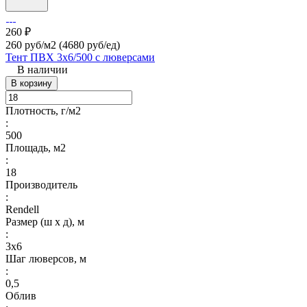
260 ₽
260 руб/м2
(4680 руб/eд)
Тент ПВХ 3х6/500 с люверсами
В наличии
В корзину
Плотность, г/м2
:
500
Площадь, м2
:
18
Производитель
:
Rendell
Размер (ш х д), м
:
3х6
Шаг люверсов, м
:
0,5
Облив