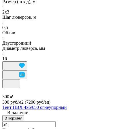
Размер (ш х д), м
:
2х3
Шаг люверсов, м
:
0,5
Облив
:
Двусторонний
Диаметр люверса, мм
:
16
300 ₽
300 руб/м2
(7200 руб/eд)
Тент ПВХ 4х6/650 огнеупорный
В наличии
В корзину