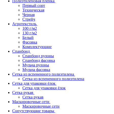
Полиэтиленовая пленка
Первый сорт
Техническая
Черная
Стрейч
Агротекстиль
100 г/м2
130 г/м2
Белый
Фасовка
Комплектующие
Спанбонд
Спанбонд рулоны
Спанбонд фасовка
Мульча рулоны
Мульча фасовка
Сетка из вспененного полиэтилена
Сетка из вспененного полиэтилена
Сетка для упаковки ёлок
Сетка для упаковки ёлок
Сетка рукав
Сетка рукав
Маскировочные сети
Маскировочные сети
Сопутствующие товары