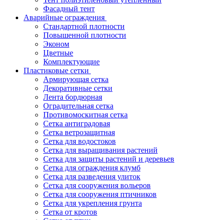
Фасадный тент
Аварийные ограждения
Стандартной плотности
Повышенной плотности
Эконом
Цветные
Комплектующие
Пластиковые сетки
Армирующая сетка
Декоративные сетки
Лента бордюрная
Оградительная сетка
Противомоскитная сетка
Сетка антиградовая
Сетка ветрозащитная
Сетка для водостоков
Сетка для выращивания растений
Сетка для защиты растений и деревьев
Сетка для ограждения клумб
Сетка для разведения улиток
Сетка для сооружения вольеров
Сетка для сооружения птичников
Сетка для укрепления грунта
Сетка от кротов