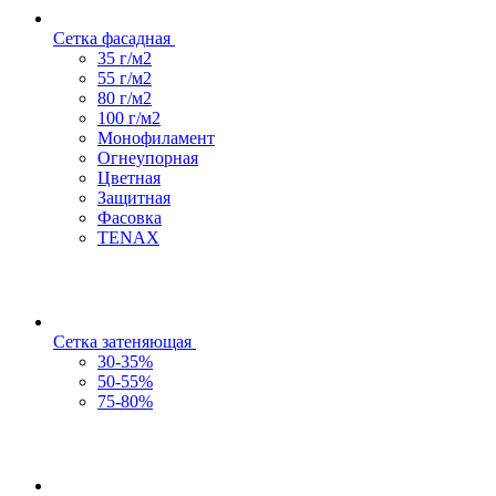
Сетка фасадная
35 г/м2
55 г/м2
80 г/м2
100 г/м2
Монофиламент
Огнеупорная
Цветная
Защитная
Фасовка
TENAX
Сетка затеняющая
30-35%
50-55%
75-80%