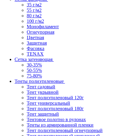
35 г/м2
55 г/м2
80 г/м2
100 г/м2
Монофиламент
Огнеупорная
Цветная
Защитная
Фасовка
TENAX
Сетка затеняющая
30-35%
50-55%
75-80%
Тенты полиэтиленовые
Тент садовый
Тент укрывной
Тент полиэтиленовый 120г
Тент универсальный
Тент полиэтиленовый 180г
Тент защитный
Тентовое полотно в рулонах
Тенты из армированной пленки
Тент полиэтиленовый огнеупорный
Тент полиэтиленовый утепленный