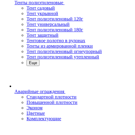
Тенты полиэтиленовые
Тент садовый
Тент укрывной
Тент полиэтиленовый 120г
Тент универсальный
Тент полиэтиленовый 180г
Тент защитный
Тентовое полотно в рулонах
Тенты из армированной пленки
Тент полиэтиленовый огнеупорный
Тент полиэтиленовый утепленный
Еще
Аварийные ограждения
Стандартной плотности
Повышенной плотности
Эконом
Цветные
Комплектующие