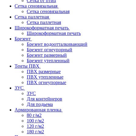
Сетка от птиц
Сетка сеновязальная
Сетка сеновязальная
Сетка паллетная
Сетка паллетная
Широкоформатная печать
Широкоформатная печать
Брезент
Брезент водоотталкивающий
Брезент огнеупорный
Брезент размерный
Брезент утепленный
Тенты ПВХ
ПВХ размерные
ПВХ утепленные
ПВХ огнеупорные
ЗУС
ЗУС
Для контейнеров
Для подьема
Армированная пленка
80 г/м2
100 г/м2
120 г/м2
180 г/м2