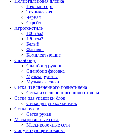
Полиэтиленовая пленка
Первый сорт
Техническая
Черная
Стрейч
Агротекстиль
100 г/м2
130 г/м2
Белый
Фасовка
Комплектующие
Спанбонд
Спанбонд рулоны
Спанбонд фасовка
Мульча рулоны
Мульча фасовка
Сетка из вспененного полиэтилена
Сетка из вспененного полиэтилена
Сетка для упаковки ёлок
Сетка для упаковки ёлок
Сетка рукав
Сетка рукав
Маскировочные сети
Маскировочные сети
Сопутствующие товары