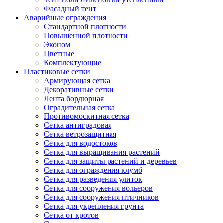
Фасадный тент
Аварийные ограждения
Стандартной плотности
Повышенной плотности
Эконом
Цветные
Комплектующие
Пластиковые сетки
Армирующая сетка
Декоративные сетки
Лента бордюрная
Оградительная сетка
Противомоскитная сетка
Сетка антиградовая
Сетка ветрозащитная
Сетка для водостоков
Сетка для выращивания растений
Сетка для защиты растений и деревьев
Сетка для ограждения клумб
Сетка для разведения улиток
Сетка для сооружения вольеров
Сетка для сооружения птичников
Сетка для укрепления грунта
Сетка от кротов