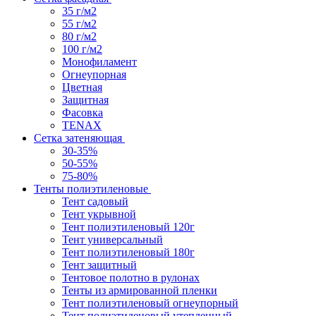
35 г/м2
55 г/м2
80 г/м2
100 г/м2
Монофиламент
Огнеупорная
Цветная
Защитная
Фасовка
TENAX
Сетка затеняющая
30-35%
50-55%
75-80%
Тенты полиэтиленовые
Тент садовый
Тент укрывной
Тент полиэтиленовый 120г
Тент универсальный
Тент полиэтиленовый 180г
Тент защитный
Тентовое полотно в рулонах
Тенты из армированной пленки
Тент полиэтиленовый огнеупорный
Тент полиэтиленовый утепленный