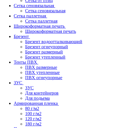
Сетка от птиц
Сетка сеновязальная
Сетка сеновязальная
Сетка паллетная
Сетка паллетная
Широкоформатная печать
Широкоформатная печать
Брезент
Брезент водоотталкивающий
Брезент огнеупорный
Брезент размерный
Брезент утепленный
Тенты ПВХ
ПВХ размерные
ПВХ утепленные
ПВХ огнеупорные
ЗУС
ЗУС
Для контейнеров
Для подьема
Армированная пленка
80 г/м2
100 г/м2
120 г/м2
180 г/м2