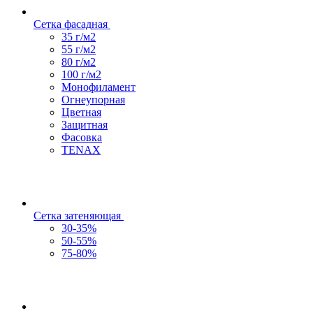
Сетка фасадная
35 г/м2
55 г/м2
80 г/м2
100 г/м2
Монофиламент
Огнеупорная
Цветная
Защитная
Фасовка
TENAX
Сетка затеняющая
30-35%
50-55%
75-80%