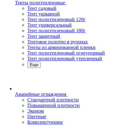
Тенты полиэтиленовые
Тент садовый
Тент укрывной
Тент полиэтиленовый 120г
Тент универсальный
Тент полиэтиленовый 180г
Тент защитный
Тентовое полотно в рулонах
Тенты из армированной пленки
Тент полиэтиленовый огнеупорный
Тент полиэтиленовый утепленный
Еще
Аварийные ограждения
Стандартной плотности
Повышенной плотности
Эконом
Цветные
Комплектующие