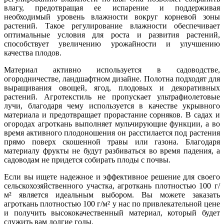
влагу, предотвращая ее испарение и поддерживая
необходимый уровень влажности вокруг корневой зоны
растений. Такое регулирование влажности обеспечивает
оптимальные условия для роста и развития растений,
способствует увеличению урожайности и улучшению
качества плодов.
Материал активно используется в садоводстве,
огородничестве, ландшафтном дизайне. Полотна подходят для
выращивания овощей, ягод, плодовых и декоративных
растений. Агротекстиль не пропускает ультрафиолетовые
лучи, благодаря чему используется в качестве укрывного
материала и предотвращает прорастание сорняков. В садах и
огородах агроткань выполняет мульчирующие функции, а во
время активного плодоношения он расстилается под растения
прямо поверх скошенной травы или газона. Благодаря
материалу фрукты не будут разбиваться во время падения, а
садоводам не придется собирать плоды с почвы.
Если вы ищете надежное и эффективное решение для своего
сельскохозяйственного участка, агроткань плотностью 100 г/
м² является идеальным выбором. Вы можете заказать
агроткань плотностью 100 г/м² у нас по привлекательной цене
и получить высококачественный материал, который будет
служить вам долгие годы.