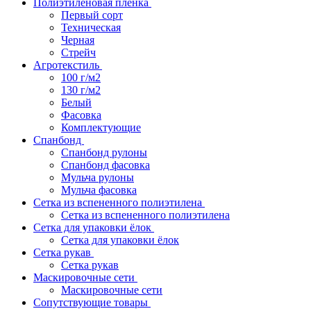
Полиэтиленовая пленка
Первый сорт
Техническая
Черная
Стрейч
Агротекстиль
100 г/м2
130 г/м2
Белый
Фасовка
Комплектующие
Спанбонд
Спанбонд рулоны
Спанбонд фасовка
Мульча рулоны
Мульча фасовка
Сетка из вспененного полиэтилена
Сетка из вспененного полиэтилена
Сетка для упаковки ёлок
Сетка для упаковки ёлок
Сетка рукав
Сетка рукав
Маскировочные сети
Маскировочные сети
Сопутствующие товары