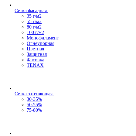
Сетка фасадная
35 г/м2
55 г/м2
80 г/м2
100 г/м2
Монофиламент
Огнеупорная
Цветная
Защитная
Фасовка
TENAX
Сетка затеняющая
30-35%
50-55%
75-80%