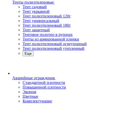
Тенты полиэтиленовые
Тент садовый
Тент укрывной
Тент полиэтиленовый 120г
Тент универсальный
Тент полиэтиленовый 180г
Тент защитный
Тентовое полотно в рулонах
Тенты из армированной пленки
Тент полиэтиленовый огнеупорный
Тент полиэтиленовый утепленный
Еще
Аварийные ограждения
Стандартной плотности
Повышенной плотности
Эконом
Цветные
Комплектующие