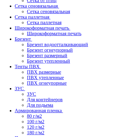
Сетка от птиц
Сетка сеновязальная
Сетка сеновязальная
Сетка паллетная
Сетка паллетная
Широкоформатная печать
Широкоформатная печать
Брезент
Брезент водоотталкивающий
Брезент огнеупорный
Брезент размерный
Брезент утепленный
Тенты ПВХ
ПВХ размерные
ПВХ утепленные
ПВХ огнеупорные
ЗУС
ЗУС
Для контейнеров
Для подьема
Армированная пленка
80 г/м2
100 г/м2
120 г/м2
180 г/м2