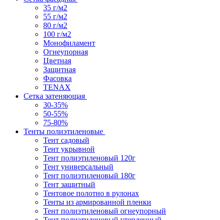
35 г/м2
55 г/м2
80 г/м2
100 г/м2
Монофиламент
Огнеупорная
Цветная
Защитная
Фасовка
TENAX
Сетка затеняющая
30-35%
50-55%
75-80%
Тенты полиэтиленовые
Тент садовый
Тент укрывной
Тент полиэтиленовый 120г
Тент универсальный
Тент полиэтиленовый 180г
Тент защитный
Тентовое полотно в рулонах
Тенты из армированной пленки
Тент полиэтиленовый огнеупорный
Тент полиэтиленовый утепленный