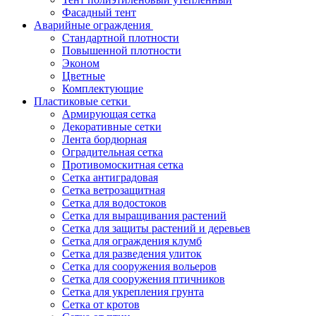
Фасадный тент
Аварийные ограждения
Стандартной плотности
Повышенной плотности
Эконом
Цветные
Комплектующие
Пластиковые сетки
Армирующая сетка
Декоративные сетки
Лента бордюрная
Оградительная сетка
Противомоскитная сетка
Сетка антиградовая
Сетка ветрозащитная
Сетка для водостоков
Сетка для выращивания растений
Сетка для защиты растений и деревьев
Сетка для ограждения клумб
Сетка для разведения улиток
Сетка для сооружения вольеров
Сетка для сооружения птичников
Сетка для укрепления грунта
Сетка от кротов