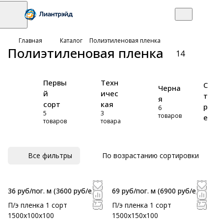
Главная
Каталог
Полиэтиленовая пленка
Полиэтиленовая пленка
14
Первы
Техн
С
Черна
й
ичес
т
я
сорт
кая
р
6
5
3
товаров
е
товаров
товара
й
ч
Все фильтры
По возрастанию сортировки
36 руб/пог. м
(3600 руб/eд)
69 руб/пог. м
(6900 руб/eд)
П/э пленка 1 сорт
П/э пленка 1 сорт
1500х100х100
1500х150х100