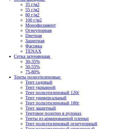
35 г/м2
55 г/м2
80 г/м2
100 г/м2
Монофиламент
Огнеупорная
Цветная
Защитная
Фасовка
TENAX
Сетка затеняющая
30-35%
50-55%
75-80%
Тенты полиэтиленовые
Тент садовый
Тент укрывной
Тент полиэтиленовый 120г
Тент универсальный
Тент полиэтиленовый 180г
Тент защитный
Тентовое полотно в рулонах
Тенты из армированной пленки
Тент полиэтиленовый огнеупорный
Тент полиэтиленовый утепленный