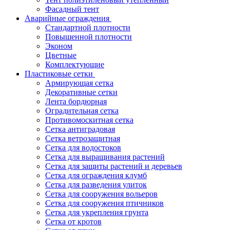
Фасадный тент
Аварийные ограждения
Стандартной плотности
Повышенной плотности
Эконом
Цветные
Комплектующие
Пластиковые сетки
Армирующая сетка
Декоративные сетки
Лента бордюрная
Оградительная сетка
Противомоскитная сетка
Сетка антиградовая
Сетка ветрозащитная
Сетка для водостоков
Сетка для выращивания растений
Сетка для защиты растений и деревьев
Сетка для ограждения клумб
Сетка для разведения улиток
Сетка для сооружения вольеров
Сетка для сооружения птичников
Сетка для укрепления грунта
Сетка от кротов