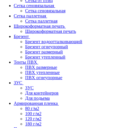
Сетка от птиц
Сетка сеновязальная
Сетка сеновязальная
Сетка паллетная
Сетка паллетная
Широкоформатная печать
Широкоформатная печать
Брезент
Брезент водоотталкивающий
Брезент огнеупорный
Брезент размерный
Брезент утепленный
Тенты ПВХ
ПВХ размерные
ПВХ утепленные
ПВХ огнеупорные
ЗУС
ЗУС
Для контейнеров
Для подьема
Армированная пленка
80 г/м2
100 г/м2
120 г/м2
180 г/м2