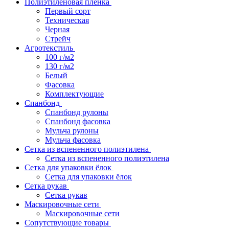
Полиэтиленовая пленка
Первый сорт
Техническая
Черная
Стрейч
Агротекстиль
100 г/м2
130 г/м2
Белый
Фасовка
Комплектующие
Спанбонд
Спанбонд рулоны
Спанбонд фасовка
Мульча рулоны
Мульча фасовка
Сетка из вспененного полиэтилена
Сетка из вспененного полиэтилена
Сетка для упаковки ёлок
Сетка для упаковки ёлок
Сетка рукав
Сетка рукав
Маскировочные сети
Маскировочные сети
Сопутствующие товары