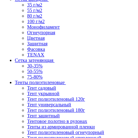
35 г/м2
55 г/м2
80 г/м2
100 г/м2
Монофиламент
Огнеупорная
Цветная
Защитная
Фасовка
TENAX
Сетка затеняющая
30-35%
50-55%
75-80%
Тенты полиэтиленовые
Тент садовый
Тент укрывной
Тент полиэтиленовый 120г
Тент универсальный
Тент полиэтиленовый 180г
Тент защитный
Тентовое полотно в рулонах
Тенты из армированной пленки
Тент полиэтиленовый огнеупорный
Тент полиэтиленовый утепленный