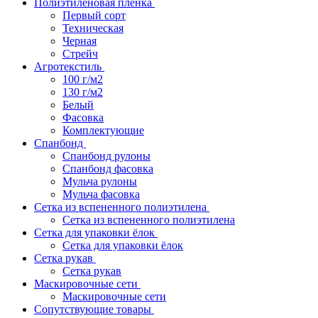
Полиэтиленовая пленка
Первый сорт
Техническая
Черная
Стрейч
Агротекстиль
100 г/м2
130 г/м2
Белый
Фасовка
Комплектующие
Спанбонд
Спанбонд рулоны
Спанбонд фасовка
Мульча рулоны
Мульча фасовка
Сетка из вспененного полиэтилена
Сетка из вспененного полиэтилена
Сетка для упаковки ёлок
Сетка для упаковки ёлок
Сетка рукав
Сетка рукав
Маскировочные сети
Маскировочные сети
Сопутствующие товары