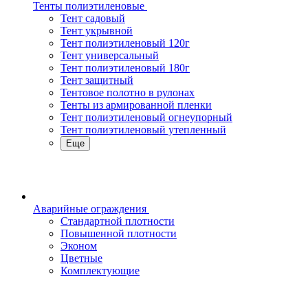
Тенты полиэтиленовые
Тент садовый
Тент укрывной
Тент полиэтиленовый 120г
Тент универсальный
Тент полиэтиленовый 180г
Тент защитный
Тентовое полотно в рулонах
Тенты из армированной пленки
Тент полиэтиленовый огнеупорный
Тент полиэтиленовый утепленный
Еще
Аварийные ограждения
Стандартной плотности
Повышенной плотности
Эконом
Цветные
Комплектующие