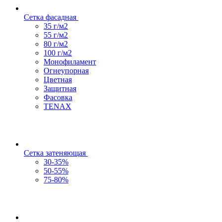
Сетка фасадная
35 г/м2
55 г/м2
80 г/м2
100 г/м2
Монофиламент
Огнеупорная
Цветная
Защитная
Фасовка
TENAX
Сетка затеняющая
30-35%
50-55%
75-80%