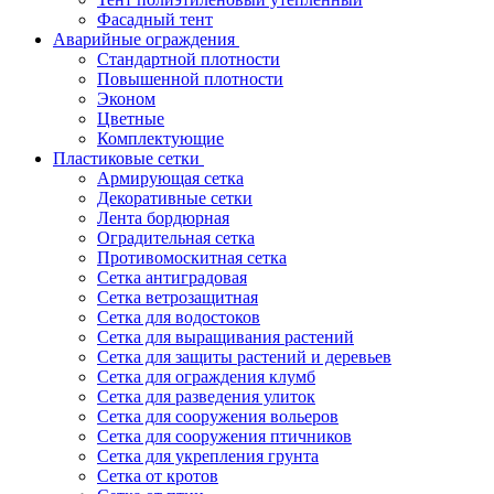
Фасадный тент
Аварийные ограждения
Стандартной плотности
Повышенной плотности
Эконом
Цветные
Комплектующие
Пластиковые сетки
Армирующая сетка
Декоративные сетки
Лента бордюрная
Оградительная сетка
Противомоскитная сетка
Сетка антиградовая
Сетка ветрозащитная
Сетка для водостоков
Сетка для выращивания растений
Сетка для защиты растений и деревьев
Сетка для ограждения клумб
Сетка для разведения улиток
Сетка для сооружения вольеров
Сетка для сооружения птичников
Сетка для укрепления грунта
Сетка от кротов