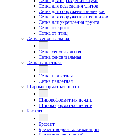
Сетка для ограждения клумб
Сетка для разведения улиток
Сетка для сооружения вольеров
Сетка для сооружения птичников
Сетка для укрепления грунта
Сетка от кротов
Сетка от птиц
Сетка сеновязальная
Сетка сеновязальная
Сетка сеновязальная
Сетка паллетная
Сетка паллетная
Сетка паллетная
Широкоформатная печать
Широкоформатная печать
Широкоформатная печать
Брезент
Брезент
Брезент водоотталкивающий
Брезент огнеупорный