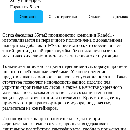
Хочу в подарок
Гарантия 5 лет
Описание
Характеристики
Оплата
Доставка
Сетка фасадная 35г/м2 производства компании Rendell -
изготавливается из первичного полиэтилена с добавлением
импортных добавок и УФ-стабилизатора, что обеспечивает
яркий цвет и долгий срок службы, без снижения физико-
механических свойств материала за период эксплуатации.
Тонкие ленты зеленого цвета переплетаются, образуя прочное
полотно с небольшими ячейками. Узловое плетение
предотвращает самопроизвольное распускание полотна. Такая
структура позволяет использовать данное изделие для
укрытия строительных лесов, а также в качестве укрывного
материала в сельском хозяйстве - для создания тени или
защиты урожая от птиц или насекомых. Кроме этого, сетку
применяют при транспортировке мусора, не давая ему
разлететься из контейнеров.
Используется как при положительных, так и при
отрицательных температурах, прочная, выдерживает
длительное воздействие ультрафиолета, удобна в применении.