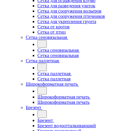
Сетка для ограждения клумб
Сетка для разведения улиток
Сетка для сооружения вольеров
Сетка для сооружения птичников
Сетка для укрепления грунта
Сетка от кротов
Сетка от птиц
Сетка сеновязальная
Сетка сеновязальная
Сетка сеновязальная
Сетка паллетная
Сетка паллетная
Сетка паллетная
Широкоформатная печать
Широкоформатная печать
Широкоформатная печать
Брезент
Брезент
Брезент водоотталкивающий
Брезент огнеупорный