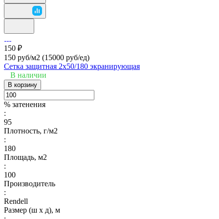
150 ₽
150 руб/м2
(15000 руб/eд)
Сетка защитная 2х50/180 экранирующая
В наличии
В корзину
% затенения
:
95
Плотность, г/м2
:
180
Площадь, м2
:
100
Производитель
:
Rendell
Размер (ш х д), м
: