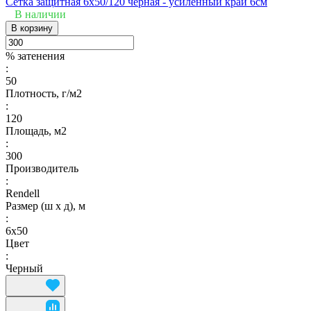
Сетка защитная 6х50/120 черная - усиленный край 6см
В наличии
В корзину
% затенения
:
50
Плотность, г/м2
:
120
Площадь, м2
:
300
Производитель
:
Rendell
Размер (ш х д), м
:
6х50
Цвет
:
Черный