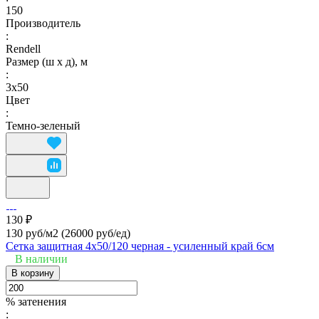
150
Производитель
:
Rendell
Размер (ш х д), м
:
3х50
Цвет
:
Темно-зеленый
130 ₽
130 руб/м2
(26000 руб/eд)
Сетка защитная 4х50/120 черная - усиленный край 6см
В наличии
В корзину
% затенения
: