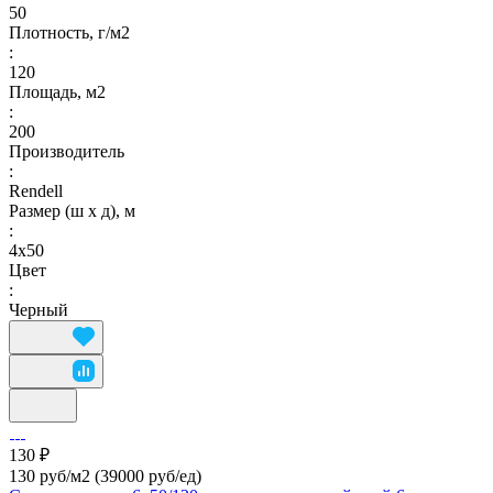
50
Плотность, г/м2
:
120
Площадь, м2
:
200
Производитель
:
Rendell
Размер (ш х д), м
:
4х50
Цвет
:
Черный
130 ₽
130 руб/м2
(39000 руб/eд)