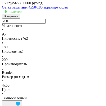
150 руб/м2
(30000 руб/eд)
Сетка защитная 4х50/180 экранирующая
В наличии
В корзину
% затенения
:
95
Плотность, г/м2
:
180
Площадь, м2
:
200
Производитель
:
Rendell
Размер (ш х д), м
:
4х50
Цвет
:
Темно-зеленый