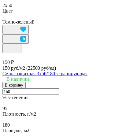
2х50
Цвет
:
Темно-зеленый
150 ₽
150 руб/м2
(22500 руб/eд)
Сетка защитная 3х50/180 экранирующая
В наличии
В корзину
% затенения
:
95
Плотность, г/м2
:
180
Площадь, м2
: