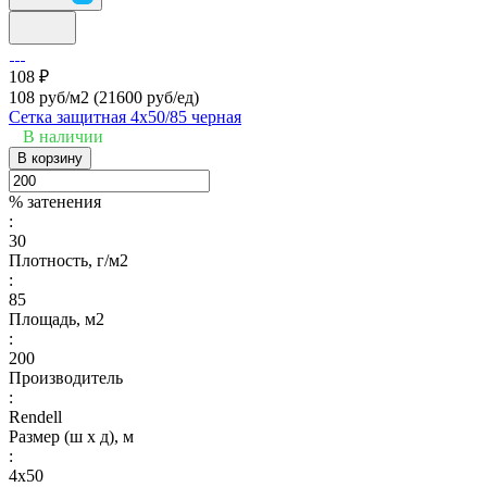
108 ₽
108 руб/м2
(21600 руб/eд)
Сетка защитная 4х50/85 черная
В наличии
В корзину
% затенения
:
30
Плотность, г/м2
:
85
Площадь, м2
:
200
Производитель
:
Rendell
Размер (ш х д), м
:
4х50