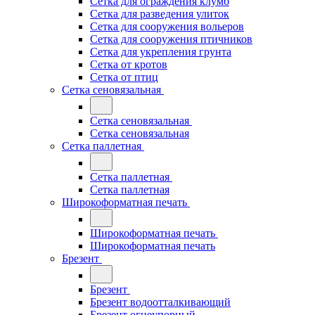
Сетка для ограждения клумб
Сетка для разведения улиток
Сетка для сооружения вольеров
Сетка для сооружения птичников
Сетка для укрепления грунта
Сетка от кротов
Сетка от птиц
Сетка сеновязальная
Сетка сеновязальная
Сетка сеновязальная
Сетка паллетная
Сетка паллетная
Сетка паллетная
Широкоформатная печать
Широкоформатная печать
Широкоформатная печать
Брезент
Брезент
Брезент водоотталкивающий
Брезент огнеупорный