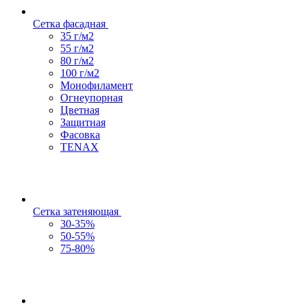
Сетка фасадная
35 г/м2
55 г/м2
80 г/м2
100 г/м2
Монофиламент
Огнеупорная
Цветная
Защитная
Фасовка
TENAX
Сетка затеняющая
30-35%
50-55%
75-80%