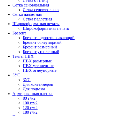
Сетка от птиц
Сетка сеновязальная
Сетка сеновязальная
Сетка паллетная
Сетка паллетная
Широкоформатная печать
Широкоформатная печать
Брезент
Брезент водоотталкивающий
Брезент огнеупорный
Брезент размерный
Брезент утепленный
Тенты ПВХ
ПВХ размерные
ПВХ утепленные
ПВХ огнеупорные
ЗУС
ЗУС
Для контейнеров
Для подьема
Армированная пленка
80 г/м2
100 г/м2
120 г/м2
180 г/м2