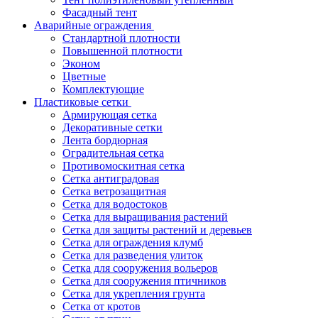
Фасадный тент
Аварийные ограждения
Стандартной плотности
Повышенной плотности
Эконом
Цветные
Комплектующие
Пластиковые сетки
Армирующая сетка
Декоративные сетки
Лента бордюрная
Оградительная сетка
Противомоскитная сетка
Сетка антиградовая
Сетка ветрозащитная
Сетка для водостоков
Сетка для выращивания растений
Сетка для защиты растений и деревьев
Сетка для ограждения клумб
Сетка для разведения улиток
Сетка для сооружения вольеров
Сетка для сооружения птичников
Сетка для укрепления грунта
Сетка от кротов