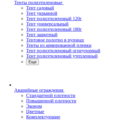
Тенты полиэтиленовые
Тент садовый
Тент укрывной
Тент полиэтиленовый 120г
Тент универсальный
Тент полиэтиленовый 180г
Тент защитный
Тентовое полотно в рулонах
Тенты из армированной пленки
Тент полиэтиленовый огнеупорный
Тент полиэтиленовый утепленный
Еще
Аварийные ограждения
Стандартной плотности
Повышенной плотности
Эконом
Цветные
Комплектующие