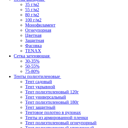
35 г/м2
55 г/м2
80 г/м2
100 г/м2
Монофиламент
Огнеупорная
Цветная
Защитная
Фасовка
TENAX
Сетка затеняющая
30-35%
50-55%
75-80%
Тенты полиэтиленовые
Тент садовый
Тент укрывной
Тент полиэтиленовый 120г
Тент универсальный
Тент полиэтиленовый 180г
Тент защитный
Тентовое полотно в рулонах
Тенты из армированной пленки
Тент полиэтиленовый огнеупорный
Тент полиэтиленовый утепленный