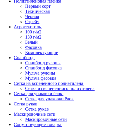
Полиэтиленовая пленка
Первый сорт
Техническая
Черная
Стрейч
Агротекстиль
100 г/м2
130 г/м2
Белый
Фасовка
Комплектующие
Спанбонд
Спанбонд рулоны
Спанбонд фасовка
Мульча рулоны
Мульча фасовка
Сетка из вспененного полиэтилена
Сетка из вспененного полиэтилена
Сетка для упаковки ёлок
Сетка для упаковки ёлок
Сетка рукав
Сетка рукав
Маскировочные сети
Маскировочные сети
Сопутствующие товары