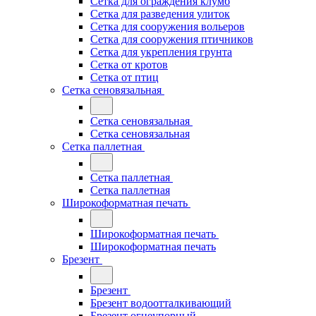
Сетка для ограждения клумб
Сетка для разведения улиток
Сетка для сооружения вольеров
Сетка для сооружения птичников
Сетка для укрепления грунта
Сетка от кротов
Сетка от птиц
Сетка сеновязальная
Сетка сеновязальная
Сетка сеновязальная
Сетка паллетная
Сетка паллетная
Сетка паллетная
Широкоформатная печать
Широкоформатная печать
Широкоформатная печать
Брезент
Брезент
Брезент водоотталкивающий
Брезент огнеупорный