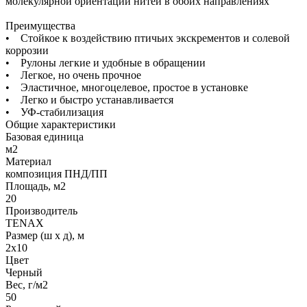
молекулярной ориентации нитей в обоих направлениях
Преимущества
• Стойкое к воздействию птичьих экскрементов и солевой
коррозии
• Рулоны легкие и удобные в обращении
• Легкое, но очень прочное
• Эластичное, многоцелевое, простое в установке
• Легко и быстро устанавливается
• УФ-стабилизация
Общие характеристики
Базовая единица
м2
Материал
композиция ПНД/ПП
Площадь, м2
20
Производитель
TENAX
Размер (ш х д), м
2х10
Цвет
Черный
Вес, г/м2
50