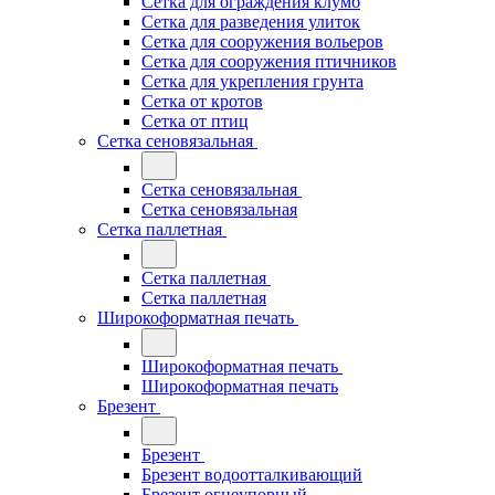
Сетка для ограждения клумб
Сетка для разведения улиток
Сетка для сооружения вольеров
Сетка для сооружения птичников
Сетка для укрепления грунта
Сетка от кротов
Сетка от птиц
Сетка сеновязальная
Сетка сеновязальная
Сетка сеновязальная
Сетка паллетная
Сетка паллетная
Сетка паллетная
Широкоформатная печать
Широкоформатная печать
Широкоформатная печать
Брезент
Брезент
Брезент водоотталкивающий
Брезент огнеупорный