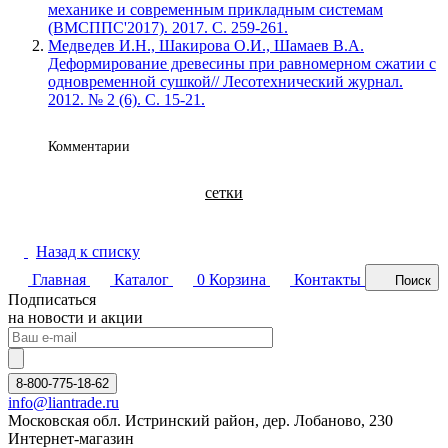
механике и современным прикладным системам
(ВМСППС'2017). 2017. С. 259-261.
Медведев И.Н., Шакирова О.И., Шамаев В.А.
Деформирование древесины при равномерном сжатии с
одновременной сушкой// Лесотехнический журнал.
2012. № 2 (6). С. 15-21.
Комментарии
сетки
Назад к списку
Главная
Каталог
0
Корзина
Контакты
Поиск
Подписаться
на новости и акции
8-800-775-18-62
info@liantrade.ru
Московская обл. Истринский район, дер. Лобаново, 230
Интернет-магазин