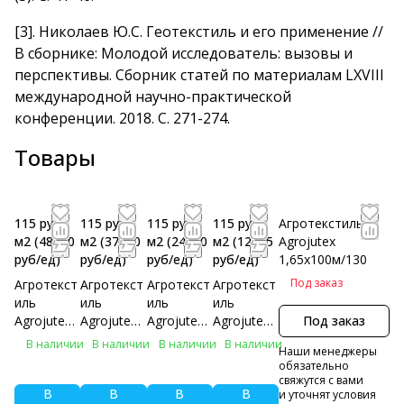
[3]
.
Николаев Ю.С. Геотекстиль и его применение //
В сборнике: Молодой исследователь: вызовы и
перспективы. Сборник статей по материалам LXVIII
международной научно-практической
конференции. 2018. С. 271-274.
Товары
115 руб/
115 руб/
115 руб/
115 руб/
Агротекстиль
м2
(48300
м2
(37950
м2
(24150
м2
(12075
Agrojutex
руб/eд)
руб/eд)
руб/eд)
руб/eд)
1,65х100м/130
Под заказ
Агротекст
Агротекст
Агротекст
Агротекст
иль
иль
иль
иль
Agrojutex
Agrojutex
Agrojutex
Agrojutex
Под заказ
4,20х100м
3,30х100м
2,10х100м
1,05х100м
В наличии
В наличии
В наличии
В наличии
Наши менеджеры
/130
/130
/130
/130
обязательно
свяжутся с вами
В
В
В
В
и уточнят условия