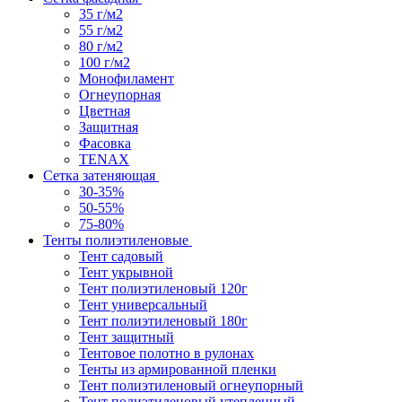
35 г/м2
55 г/м2
80 г/м2
100 г/м2
Монофиламент
Огнеупорная
Цветная
Защитная
Фасовка
TENAX
Сетка затеняющая
30-35%
50-55%
75-80%
Тенты полиэтиленовые
Тент садовый
Тент укрывной
Тент полиэтиленовый 120г
Тент универсальный
Тент полиэтиленовый 180г
Тент защитный
Тентовое полотно в рулонах
Тенты из армированной пленки
Тент полиэтиленовый огнеупорный
Тент полиэтиленовый утепленный