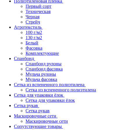
Полиэтиленовая пленка
Первый сорт
Техническая
Черная
Стрейч
Агротекстиль
100 г/м2
130 г/м2
Белый
Фасовка
Комплектующие
Спанбонд
Спанбонд рулоны
Спанбонд фасовка
Мульча рулоны
Мульча фасовка
Сетка из вспененного полиэтилена
Сетка из вспененного полиэтилена
Сетка для упаковки ёлок
Сетка для упаковки ёлок
Сетка рукав
Сетка рукав
Маскировочные сети
Маскировочные сети
Сопутствующие товары