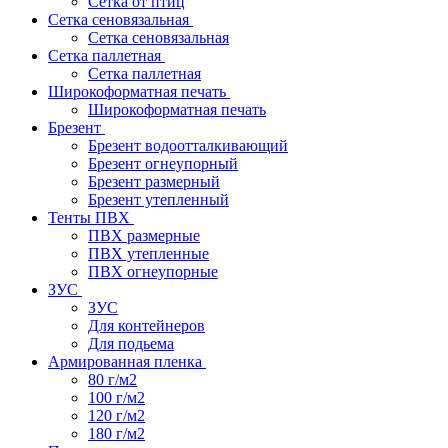
Сетка от птиц
Сетка сеновязальная
Сетка сеновязальная
Сетка паллетная
Сетка паллетная
Широкоформатная печать
Широкоформатная печать
Брезент
Брезент водоотталкивающий
Брезент огнеупорный
Брезент размерный
Брезент утепленный
Тенты ПВХ
ПВХ размерные
ПВХ утепленные
ПВХ огнеупорные
ЗУС
ЗУС
Для контейнеров
Для подьема
Армированная пленка
80 г/м2
100 г/м2
120 г/м2
180 г/м2