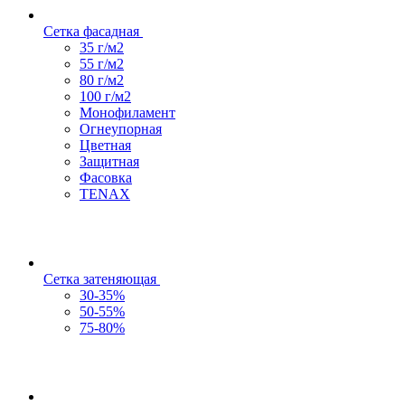
Сетка фасадная
35 г/м2
55 г/м2
80 г/м2
100 г/м2
Монофиламент
Огнеупорная
Цветная
Защитная
Фасовка
TENAX
Сетка затеняющая
30-35%
50-55%
75-80%