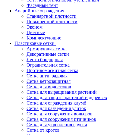
Фасадный тент
Аварийные ограждения
Стандартной плотности
Повышенной плотности
Эконом
Цветные
Комплектующие
Пластиковые сетки
Армирующая сетка
Декоративные сетки
Лента бордюрная
Оградительная сетка
Противомоскитная сетка
Сетка антиградовая
Сетка ветрозащитная
Сетка для водостоков
Сетка для выращивания растений
Сетка для защиты растений и деревьев
Сетка для ограждения клумб
Сетка для разведения улиток
Сетка для сооружения вольеров
Сетка для сооружения птичников
Сетка для укрепления грунта
Сетка от кротов