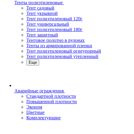
Тенты полиэтиленовые
Тент садовый
Тент укрывной
Тент полиэтиленовый 120г
Тент универсальный
Тент полиэтиленовый 180г
Тент защитный
Тентовое полотно в рулонах
Тенты из армированной пленки
Тент полиэтиленовый огнеупорный
Тент полиэтиленовый утепленный
Еще
Аварийные ограждения
Стандартной плотности
Повышенной плотности
Эконом
Цветные
Комплектующие