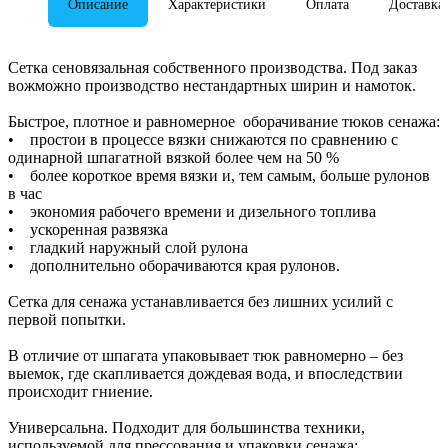
Описание
Характеристики
Оплата
Доставка
Сетка сеновязальная собственного производства. Под заказ
вожможно производство нестандартных ширин и намоток.
Быстрое, плотное и равномерное оборачивание тюков сенажа:
• простои в процессе вязки снижаются по сравнению с
одинарной шпагатной вязкой более чем на 50 %
• более короткое время вязки и, тем самым, больше рулонов
в час
• экономия рабочего времени и дизельного топлива
• ускоренная развязка
• гладкий наружный слой рулона
• дополнительно оборачиваются края рулонов.
Сетка для сенажа устанавливается без лишних усилий с
первой попытки.
В отличие от шпагата упаковывает тюк равномерно – без
выемок, где скапливается дождевая вода, и впоследствии
происходит гниение.
Универсальна. Подходит для большинства техники,
используемой для прессования и упаковки сенажа: