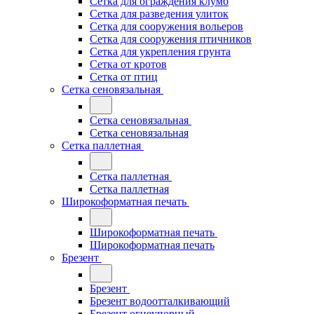
Сетка для ограждения клумб
Сетка для разведения улиток
Сетка для сооружения вольеров
Сетка для сооружения птичников
Сетка для укрепления грунта
Сетка от кротов
Сетка от птиц
Сетка сеновязальная
Сетка сеновязальная
Сетка сеновязальная
Сетка паллетная
Сетка паллетная
Сетка паллетная
Широкоформатная печать
Широкоформатная печать
Широкоформатная печать
Брезент
Брезент
Брезент водоотталкивающий
Брезент огнеупорный