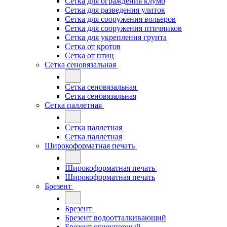
Сетка для ограждения клумб
Сетка для разведения улиток
Сетка для сооружения вольеров
Сетка для сооружения птичников
Сетка для укрепления грунта
Сетка от кротов
Сетка от птиц
Сетка сеновязальная
Сетка сеновязальная
Сетка сеновязальная
Сетка паллетная
Сетка паллетная
Сетка паллетная
Широкоформатная печать
Широкоформатная печать
Широкоформатная печать
Брезент
Брезент
Брезент водоотталкивающий
Брезент огнеупорный