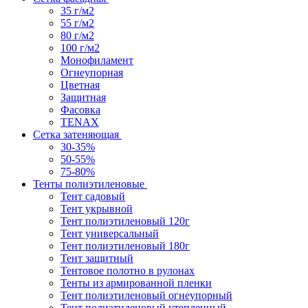
35 г/м2
55 г/м2
80 г/м2
100 г/м2
Монофиламент
Огнеупорная
Цветная
Защитная
Фасовка
TENAX
Сетка затеняющая
30-35%
50-55%
75-80%
Тенты полиэтиленовые
Тент садовый
Тент укрывной
Тент полиэтиленовый 120г
Тент универсальный
Тент полиэтиленовый 180г
Тент защитный
Тентовое полотно в рулонах
Тенты из армированной пленки
Тент полиэтиленовый огнеупорный
Тент полиэтиленовый утепленный