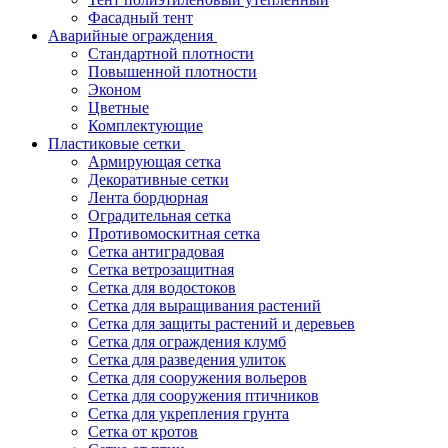
Фасадный тент
Аварийные ограждения
Стандартной плотности
Повышенной плотности
Эконом
Цветные
Комплектующие
Пластиковые сетки
Армирующая сетка
Декоративные сетки
Лента бордюрная
Оградительная сетка
Противомоскитная сетка
Сетка антиградовая
Сетка ветрозащитная
Сетка для водостоков
Сетка для выращивания растений
Сетка для защиты растений и деревьев
Сетка для ограждения клумб
Сетка для разведения улиток
Сетка для сооружения вольеров
Сетка для сооружения птичников
Сетка для укрепления грунта
Сетка от кротов