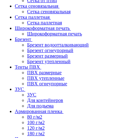
Сетка от птиц
Сетка сеновязальная
Сетка сеновязальная
Сетка паллетная
Сетка паллетная
Широкоформатная печать
Широкоформатная печать
Брезент
Брезент водоотталкивающий
Брезент огнеупорный
Брезент размерный
Брезент утепленный
Тенты ПВХ
ПВХ размерные
ПВХ утепленные
ПВХ огнеупорные
ЗУС
ЗУС
Для контейнеров
Для подьема
Армированная пленка
80 г/м2
100 г/м2
120 г/м2
180 г/м2