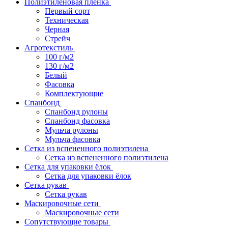
Полиэтиленовая пленка
Первый сорт
Техническая
Черная
Стрейч
Агротекстиль
100 г/м2
130 г/м2
Белый
Фасовка
Комплектующие
Спанбонд
Спанбонд рулоны
Спанбонд фасовка
Мульча рулоны
Мульча фасовка
Сетка из вспененного полиэтилена
Сетка из вспененного полиэтилена
Сетка для упаковки ёлок
Сетка для упаковки ёлок
Сетка рукав
Сетка рукав
Маскировочные сети
Маскировочные сети
Сопутствующие товары