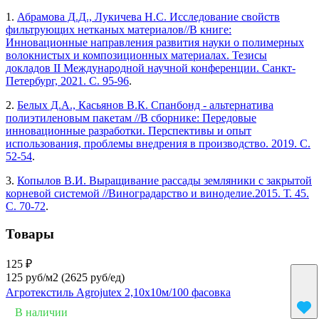
1.
Абрамова Д.Д., Лукичева Н.С. Исследование свойств
фильтрующих нетканых материалов//В книге:
Инновационные направления развития науки о полимерных
волокнистых и композиционных материалах. Тезисы
докладов II Международной научной конференции. Санкт-
Петербург, 2021. С. 95-96
.
2.
Белых Д.А., Касьянов В.К. Спанбонд - альтернатива
полиэтиленовым пакетам //В сборнике: Передовые
инновационные разработки. Перспективы и опыт
использования, проблемы внедрения в производство. 2019. С.
52-54
.
3.
Копылов В.И. Выращивание рассады земляники с закрытой
корневой системой //Виноградарство и виноделие.2015. Т. 45.
С. 70-72
.
Товары
125 ₽
125 руб/м2
(2625 руб/eд)
Агротекстиль Agrojutex 2,10х10м/100 фасовка
В наличии