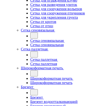
Сетка для ограждения клумб
Сетка для разведения улиток
Сетка для сооружения вольеров
Сетка для сооружения птичников
Сетка для укрепления грунта
Сетка от кротов
Сетка от птиц
Сетка сеновязальная
Сетка сеновязальная
Сетка сеновязальная
Сетка паллетная
Сетка паллетная
Сетка паллетная
Широкоформатная печать
Широкоформатная печать
Широкоформатная печать
Брезент
Брезент
Брезент водоотталкивающий
Брезент огнеупорный